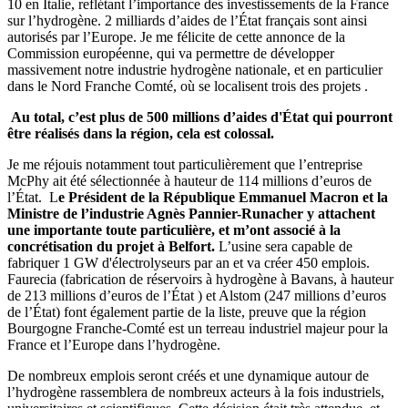
10 en Italie, reflétant l’importance des investissements de la France
sur l’hydrogène. 2 milliards d’aides de l’État français sont ainsi
autorisés par l’Europe. Je me félicite de cette annonce de la
Commission européenne, qui va permettre de développer
massivement notre industrie hydrogène nationale, et en particulier
dans le Nord Franche Comté, où se localisent trois des projets .
Au total, c’est plus de 500 millions d’aides d'État qui pourront
être réalisés dans la région, cela est colossal.
Je me réjouis notamment tout particulièrement que l’entreprise
McPhy ait été sélectionnée à hauteur de 114 millions d’euros de
l’État. L
e Président de la République Emmanuel Macron et la
Ministre de l’industrie Agnès Pannier-Runacher y attachent
une importante toute particulière, et m’ont associé à la
concrétisation du projet à Belfort.
L’usine sera capable de
fabriquer 1 GW d'électrolyseurs par an et va créer 450 emplois.
Faurecia (fabrication de réservoirs à hydrogène à Bavans, à hauteur
de 213 millions d’euros de l’État ) et Alstom (247 millions d’euros
de l’État) font également partie de la liste, preuve que la région
Bourgogne Franche-Comté est un terreau industriel majeur pour la
France et l’Europe dans l’hydrogène.
De nombreux emplois seront créés et une dynamique autour de
l’hydrogène rassemblera de nombreux acteurs à la fois industriels,