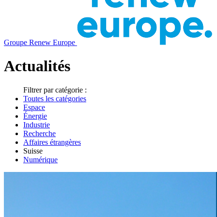
Groupe Renew Europe
Actualités
Filtrer par catégorie :
Toutes les catégories
Espace
Énergie
Industrie
Recherche
Affaires étrangères
Suisse
Numérique